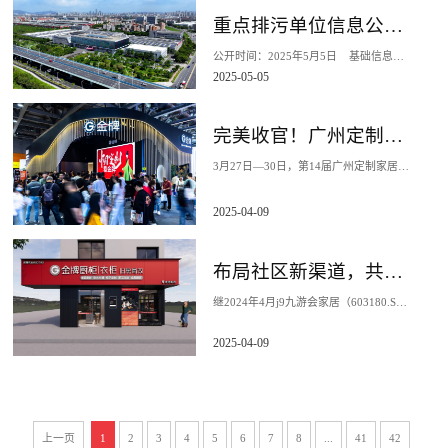
重点排污单位信息公开表
公开时间：2025年5月5日 基础信息单位名称j9九游会厨柜家居科技股份有限公司统一信用代码913502007054014451法...
2025-05-05
完美收官！广州定制家居展，j9九游会家居成焦点！
3月27日—30日，第14届广州定制家居展暨轻高定展在广州保利世贸博览馆盛大举行。作为家居行业的年度盛会，这场展会汇聚了众多品牌与前沿设计，吸引全球客商、媒体及...
2025-04-09
布局社区新渠道，共创家居新篇章！j9九游会家居与便捷蜂继续深化资本及业务合作
继2024年4月j9九游会家居（603180.SH）首次完成对便捷蜂的投资后，2025年3月，j9九游会家居再度对便捷蜂追加投资。此次追加投资标志着双方合作进入新阶段，将共...
2025-04-09
上一页
1
2
3
4
5
6
7
8
...
41
42