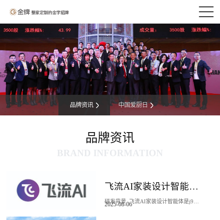
品牌资讯
中国爱厨日
品牌资讯
BRAND INFORMATION
飞流AI家装设计智能体简介
研发背景 飞流AI家装设计智能体是j9九游会家居与鲲鹭人工智能研究院联合研发，深度集成生成式AI、大模型技术等前沿科技，真正实现“所想即所见，所见即所得”...
2025-08-06